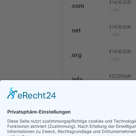
€14,95 EUR
.
com
1 Jahr
€14,95 EUR
.
net
1 Jahr
€14,95 EUR
.
org
1 Jahr
€27,29 EUR
.
info
1 Jahr
€8,99 EUR
.
de
1 Jahr
Ergebnisse pro Seite