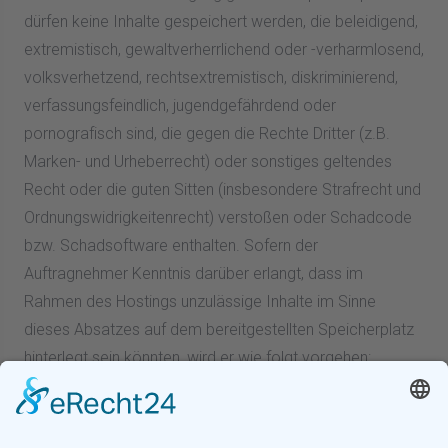
dürfen keine Inhalte gespeichert werden, die beleidigend,
extremistisch, gewaltverherrlichend oder -verharmlosend,
volksverhetzend, rechtsextremistisch, diskriminierend,
verfassungsfeindlich, jugendgefährdend oder
pornografisch sind, die gegen die Rechte Dritter (z.B.
Marken- und Urheberrecht) oder sonstiges geltendes
Recht oder die guten Sitten (insbesondere Strafrecht und
Ordnungswidrigkeitenrecht) verstoßen oder Schadcode
bzw. Schadsoftware enthalten. Sofern der
Auftragnehmer Kenntnis darüber erlangt, dass im
Rahmen des Hostings unzulässige Inhalte im Sinne
dieses Absatzes auf dem bereitgestellten Speicherplatz
hinterlegt sein könnten, wird er wie folgt vorgehen:
2.4.4.1 Der Auftragnehmer wird die betreffenden Inhalte
unverzüglich kursorisch prüfen. Sollte die kursorische