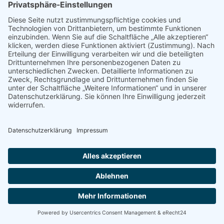
Prüfung ergeben, dass ein unzulässiger Inhalt nicht
ausgeschlossen werden kann, kann der Auftragnehmer
diesen nach eigenem Ermessen vorläufig sperren oder
andere, der Gefährdungslage angemessene Maßnahmen
bis hin zur Löschung des Inhalts treffen. Der
Auftragnehmer wird den Kunden zur Stellungnahme
auffordern und ihm hierfür eine angemessene Frist
einräumen.
2.4.4.2 Sobald die Stellungnahme des Kunden vorliegt
oder wenn der Kunde innerhalb der eingeräumten Frist
keine Stellungnahme abgegeben hat, wird der
Auftragnehmer eine endgültige Entscheidung darüber
treffen, wie mit dem betroffenen Inhalt umzugehen ist.
Hierbei kommen insbesondere folgende Maßnahmen in
Betracht: Verwarnung; unbefristete Sperrung oder
endgültige Löschung des Inhalts; vorübergehende