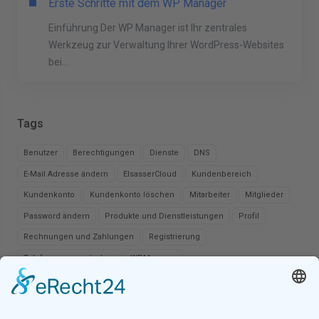
Erste Schritte mit dem WP Manager
Einführung Der WP Manager ist Ihr zentrales
Werkzeug zur Verwaltung Ihrer WordPress-Websites
bei...
Tags
Benutzer
Berechtigungen
Dienste
DNS
E-Mail Adresse ändern
ElsasserCloud
Kundenbereich
Kundenkonto
Kundenkonto löschen
Mitarbeiter
Mitglieder
Password ändern
Produkte und Dienstleistungen
Profil
Rechnungen und Zahlungen
Registrierung
Telefonnummer ändern
WPManager
Support