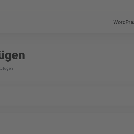
WordPre
fügen
zufügen